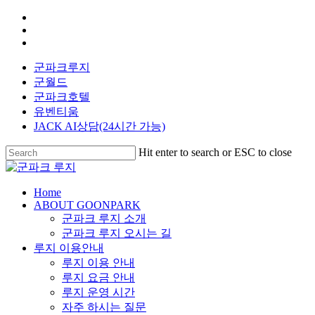
Skip
facebook
to
youtube
main
instagram
content
군파크루지
군월드
군파크호텔
유벤티움
JACK AI상담(24시간 가능)
Hit enter to search or ESC to close
Close
Search
search
Menu
Home
ABOUT GOONPARK
군파크 루지 소개
군파크 루지 오시는 길
루지 이용안내
루지 이용 안내
루지 요금 안내
루지 운영 시간
자주 하시는 질문