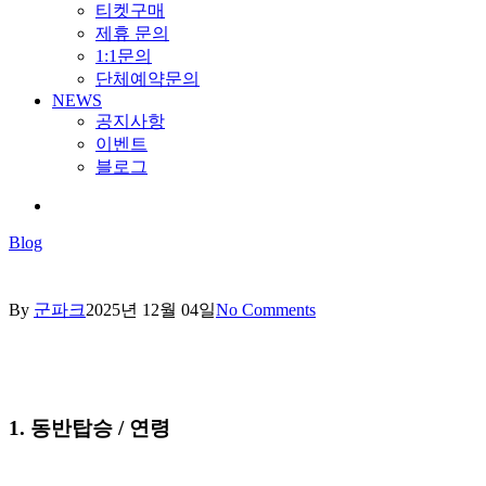
티켓구매
제휴 문의
1:1문의
단체예약문의
NEWS
공지사항
이벤트
블로그
search
Blog
By
군파크
2025년 12월 04일
No Comments
1. 동반탑승 / 연령