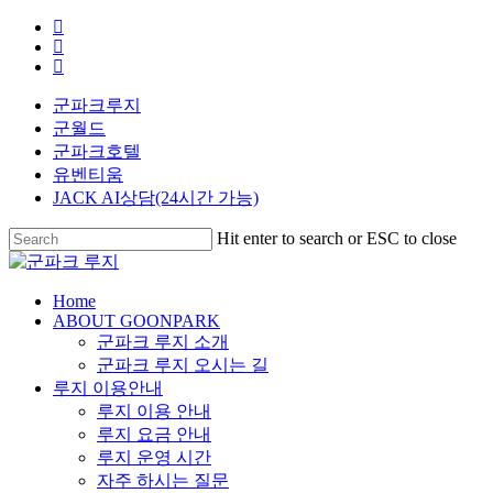
Skip
facebook
to
youtube
main
instagram
content
군파크루지
군월드
군파크호텔
유벤티움
JACK AI상담(24시간 가능)
Hit enter to search or ESC to close
Close
Search
search
Menu
Home
ABOUT GOONPARK
군파크 루지 소개
군파크 루지 오시는 길
루지 이용안내
루지 이용 안내
루지 요금 안내
루지 운영 시간
자주 하시는 질문