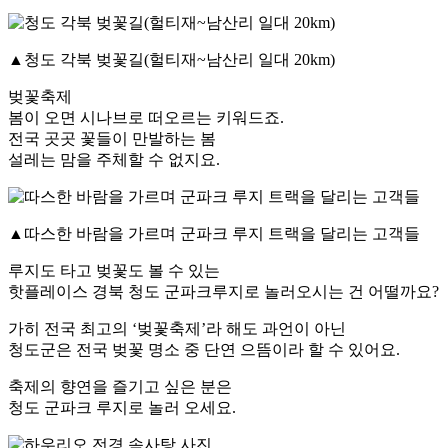
▲청도 각북 벚꽃길(헐티재~남산리 일대 20km)
벚꽃축제
봄이 오면 시나브로 떠오르는 키워드죠.
전국 곳곳 꽃들이 만발하는 봄
설레는 맘을 주체할 수 없지요.
▲따스한 바람을 가르며 군파크 루지 트랙을 달리는 고객들
루지도 타고 벚꽃도 볼 수 있는
핫플레이스 경북 청도 군파크루지로 놀러오시는 건 어떨까요?
가히 전국 최고의 ‘벚꽃축제’라 해도 과언이 아닌
청도군은 전국 벚꽃 명소 중 단연 으뜸이라 할 수 있어요.
축제의 향연을 즐기고 싶은 분은
청도 군파크 루지로 놀러 오세요.