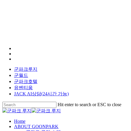
facebook
youtube
instagram
군파크루지
군월드
군파크호텔
유벤티움
JACK AI상담(24시간 가능)
Hit enter to search or ESC to close
Close
Search
search
Menu
Home
ABOUT GOONPARK