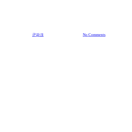
전국 벚꽃 개화시기 ‘군파크
루지’에서 시작해요
By
군파크
2023년 02월 28일
No Comments