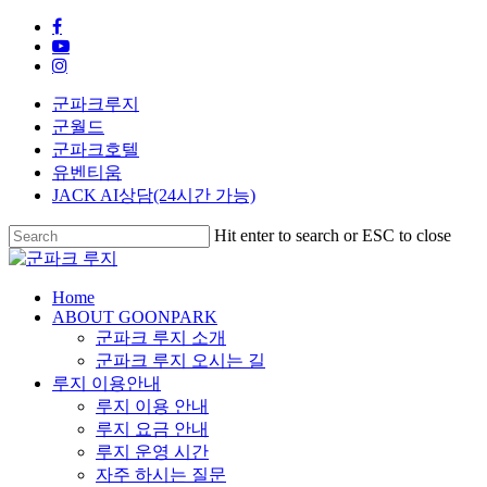
Skip
facebook
to
youtube
main
instagram
content
군파크루지
군월드
군파크호텔
유벤티움
JACK AI상담(24시간 가능)
Hit enter to search or ESC to close
Close
Search
search
Menu
Home
ABOUT GOONPARK
군파크 루지 소개
군파크 루지 오시는 길
루지 이용안내
루지 이용 안내
루지 요금 안내
루지 운영 시간
자주 하시는 질문