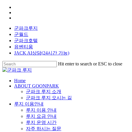
Skip
facebook
to
youtube
main
instagram
content
군파크루지
군월드
군파크호텔
유벤티움
JACK AI상담(24시간 가능)
Hit enter to search or ESC to close
Close
Search
search
Menu
Home
ABOUT GOONPARK
군파크 루지 소개
군파크 루지 오시는 길
루지 이용안내
루지 이용 안내
루지 요금 안내
루지 운영 시간
자주 하시는 질문