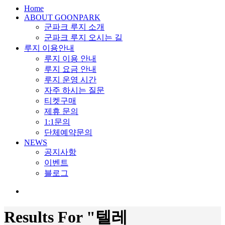
search
Menu
Home
ABOUT GOONPARK
군파크 루지 소개
군파크 루지 오시는 길
루지 이용안내
루지 이용 안내
루지 요금 안내
루지 운영 시간
자주 하시는 질문
티켓구매
제휴 문의
1:1문의
단체예약문의
NEWS
공지사항
이벤트
블로그
search
Results For
"텔레