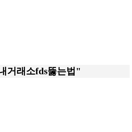
내거래소fds뚫는법"