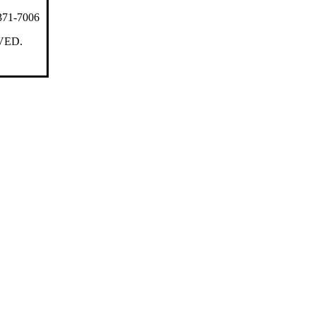
371-7006
VED.