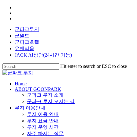
Skip
facebook
to
youtube
main
instagram
content
군파크루지
군월드
군파크호텔
유벤티움
JACK AI상담(24시간 가능)
Hit enter to search or ESC to close
Close
Search
search
Menu
Home
ABOUT GOONPARK
군파크 루지 소개
군파크 루지 오시는 길
루지 이용안내
루지 이용 안내
루지 요금 안내
루지 운영 시간
자주 하시는 질문