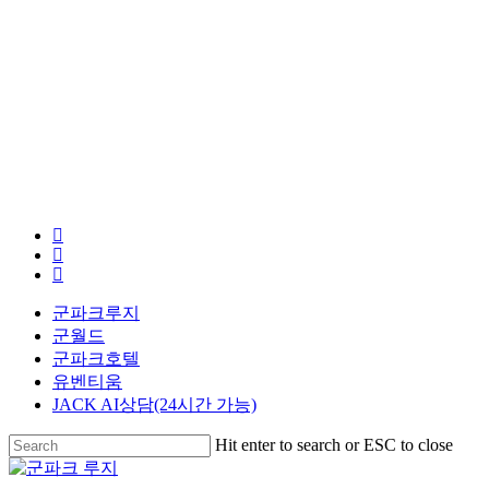
facebook
youtube
instagram
군파크루지
군월드
군파크호텔
유벤티움
JACK AI상담(24시간 가능)
Hit enter to search or ESC to close
Close
Search