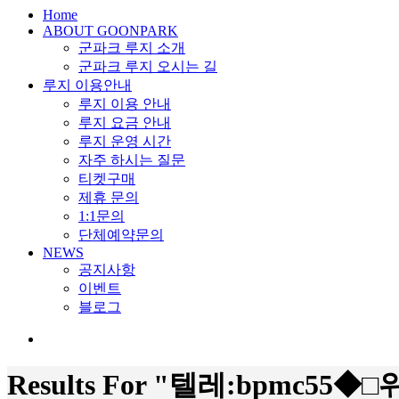
search
Menu
Home
ABOUT GOONPARK
군파크 루지 소개
군파크 루지 오시는 길
루지 이용안내
루지 이용 안내
루지 요금 안내
루지 운영 시간
자주 하시는 질문
티켓구매
제휴 문의
1:1문의
단체예약문의
NEWS
공지사항
이벤트
블로그
search
Results For
"텔레:bpmc55