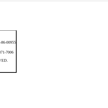
6-00955
371-7006
VED.