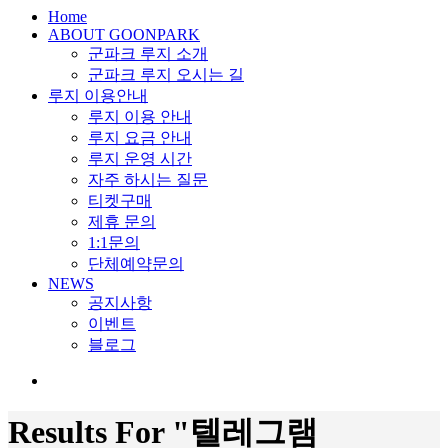
search
Menu
Home
ABOUT GOONPARK
군파크 루지 소개
군파크 루지 오시는 길
루지 이용안내
루지 이용 안내
루지 요금 안내
루지 운영 시간
자주 하시는 질문
티켓구매
제휴 문의
1:1문의
단체예약문의
NEWS
공지사항
이벤트
블로그
search
Results For
"텔레그램