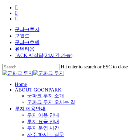
Skip
facebook
to
youtube
main
instagram
content
군파크루지
군월드
군파크호텔
유벤티움
JACK AI상담(24시간 가능)
Hit enter to search or ESC to close
Close
Search
search
Menu
Home
ABOUT GOONPARK
군파크 루지 소개
군파크 루지 오시는 길
루지 이용안내
루지 이용 안내
루지 요금 안내
루지 운영 시간
자주 하시는 질문