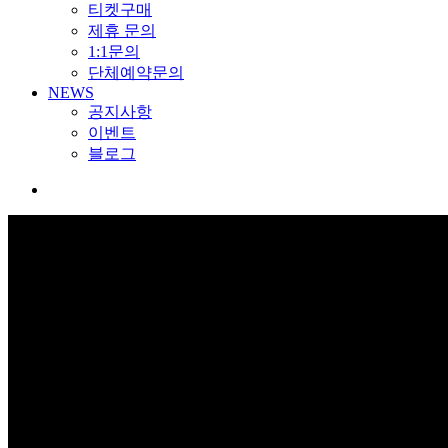
티켓구매
제휴 문의
1:1문의
단체예약문의
NEWS
공지사항
이벤트
블로그
search
이벤트
KOREA 1st Extreme Park, GOONPARK