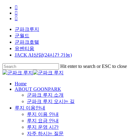
Skip
facebook
to
youtube
main
instagram
content
군파크루지
군월드
군파크호텔
유벤티움
JACK AI상담(24시간 가능)
Hit enter to search or ESC to close
Close
Search
search
Menu
Home
ABOUT GOONPARK
군파크 루지 소개
군파크 루지 오시는 길
루지 이용안내
루지 이용 안내
루지 요금 안내
루지 운영 시간
자주 하시는 질문