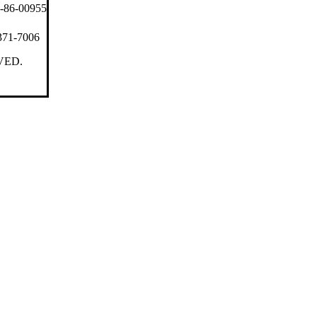
6-00955
371-7006
VED.