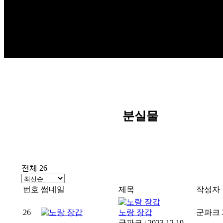
분실물
전체 26
번호
썸네일
제목
작성자
26
노랑 장갑
군파크
군파크
|
2023.12.19