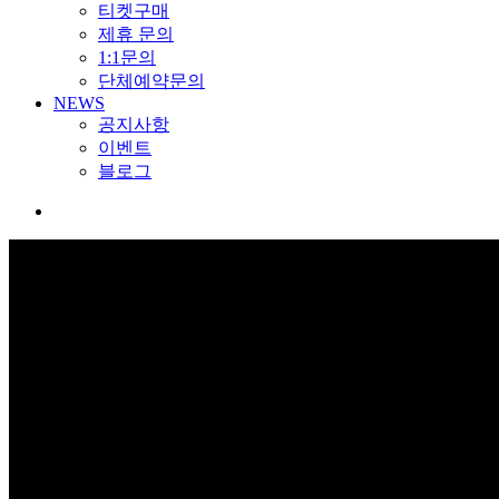
티켓구매
제휴 문의
1:1문의
단체예약문의
NEWS
공지사항
이벤트
블로그
search
분실물
KOREA 1st Extreme Park, GOONPARK