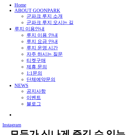
search
Menu
Home
ABOUT GOONPARK
군파크 루지 소개
군파크 루지 오시는 길
루지 이용안내
루지 이용 안내
루지 요금 안내
루지 운영 시간
자주 하시는 질문
티켓구매
제휴 문의
1:1문의
단체예약문의
NEWS
공지사항
이벤트
블로그
search
Instagram
모두가 신나게 즐길 수 있는